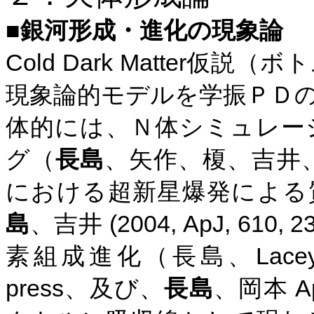
■
銀河形成・進化の現象論
Cold Dark Matter
仮説（ボト
現象論的モデルを学振ＰＤ
体的には、Ｎ体シミュレー
グ（
長島
、矢作、榎、吉井
における
超新星爆発による
(2004, ApJ, 610, 2
島
、吉井
Lace
素組成進化（長島
、
press
Ap
、及び、
長島
、岡本