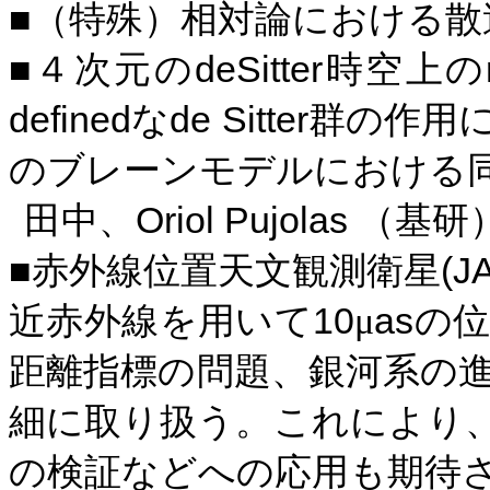
■（特殊）相対論における散
deSitter
■４次元の
時空上の
defined
de Sitter
な
群の作用
のブレーンモデルにおける
Oriol Pujolas
田中、
（基研
(J
■赤外線位置天文観測衛星
10
as
近赤外線を用いて
μ
の
距離指標の問題、銀河系の
細に取り扱う。これにより
の検証などへの応用も期待