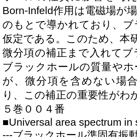
Born-Infeld
作用は電磁場が
のもとで導かれており、ブ
仮定である。このため、本
微分項の補正まで入れてブ
ブラックホールの質量やホ
が、微分項を含めない場
り、この補正の重要性がわ
５巻００４番
Universal area spectrum in 
■
---
ブラックホール準固有振