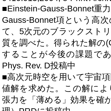
Einstein-Gauss-Bonnet
■
重
Gauss-Bonnet
項という高次
5
て、
次元のブラックストリ
(
質を調べた。得られた解の
することが今後の課題で
Phys. Rev. D
投稿中
■高次元時空を用いて宇宙
値解を求めた。この解によ
張力を「薄める」効果を確