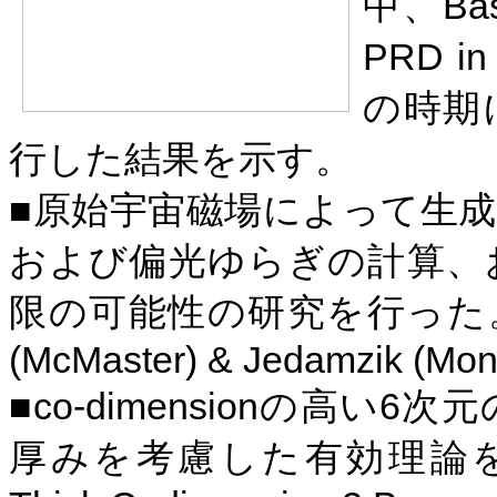
Bas
中、
PRD in 
の時期
行した結果を示す。
■原始宇宙磁場によって生
および偏光ゆらぎの計算、
限の可能性の研究を行った
(McMaster) & Jedamzik (Montp
co-dimension
6
■
の高い
次元
厚みを考慮した有効理論