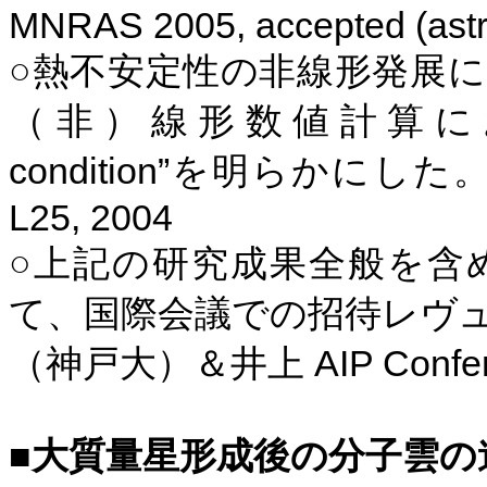
MNRAS 2005, accepted (
ast
○熱不安定性の非線形発展
（非）線形数値計算に
condition”
を明らかにした
L25, 2004
○上記の研究成果全般を含
て、国際会議での招待レヴ
AIP Confer
（神戸大）＆井上
■
大質量星形成後の分子雲の