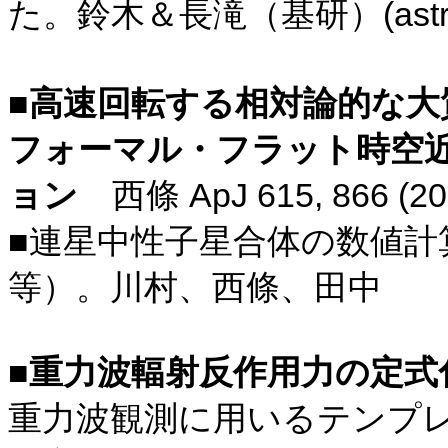
(as
た。鈴木＆長滝（基研）
■
高速回転する相対論的な大
フォーマル・フラット時空
ApJ 615, 866 (20
ョン
西條
■連星中性子星合体の数値計
等）。川村、西條、田中
■
重力波輻射反作用力の定式
重力波観測に用いるテンプ