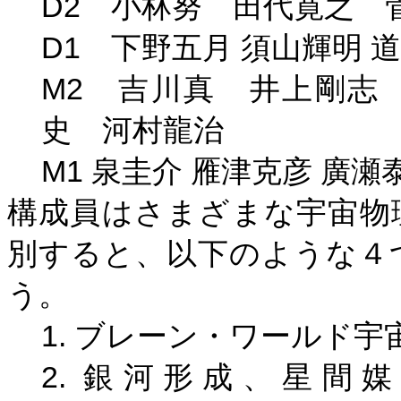
D2
小林努 田代寛之 
D1
下野五月
須山輝明
道
M2
吉川真 井上剛志 
史 河村龍治
M1
泉圭介
雁津克彦
廣瀬
構成員はさまざまな宇宙物
別すると、以下のような４
う。
1.
ブレーン・ワールド宇
2.
銀河形成、星間媒