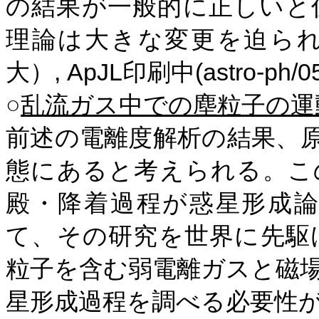
の結果が一般的に正しいと
理論は大きな変更を迫ら
, ApJL
(astro-ph/
大）
印刷中
○
乱流ガス中での塵粒子の運
前述の電離度解析の結果、
態にあると考えられる。こ
殿・降着過程が惑星形成
て、その研究を世界に先駆
粒子を含む弱電離ガスと磁
星形成過程を調べる必要性