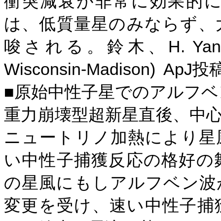
衝突減衰が非常に効果的
は、低質量星のみならず、
H. Yan
唆される。鈴木、
Wisconsin-Madison)
ApJ
投
■原始中性子星でのアルフ
重力崩壊型超新星直後、中
ニュートリノ加熱により星
い中性子捕獲反応の格好の
の星風にもしアルフベン波
変更を受け、速い中性子捕