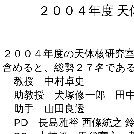
２００４年度 
２００４年度の天体核研究
含めると、総勢２７名であ
教授 中村卓史
助教授 犬塚修一郎 田
助手 山田良透
PD
長島雅裕
西條統之