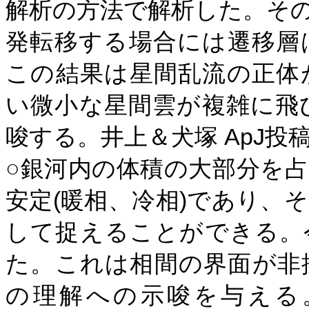
解析の方法で解析した。そ
発転移する場合には遷移層
この結果は星間乱流の正体
い微小な星間雲が複雑に飛
ApJ
唆する。井上＆犬塚
投
○銀河内の体積の大部分を
(
)
安定
暖相、冷相
であり、そ
して捉えることができる。
た。これは相間の界面が非
の理解への示唆を与える