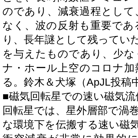
のであり、減衰過程として
なく、波の反射も重要であ
り、長年謎として残ってい
を与えたものであり、少な
ナ・ホール上空のコロナ加
ApJL
る。
鈴木＆犬塚（
投稿
■磁気回転星での速い磁気流
回転星では、星外層部で渦
な環境下を伝搬する速い磁