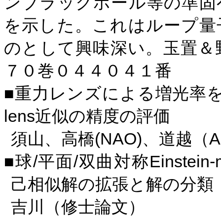
ンブラックホール等の準固
を示した。これはループ量
のとして興味深い。玉置＆
７０巻０４４０４１番
■重力レンズによる増光率
lens
近似の精度の評価
(NAO)
A
須山、高橋
、道越（
/
/
Einstein-
■球
平面
双曲対称
己相似解の拡張と解の分類
吉川（修士論文）