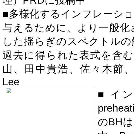
PRD
理）
に投稿中
■多様化するインフレーシ
与えるために、より一般化
した揺らぎのスペクトルの
過去に得られた表式を含
山、田中貴浩、佐々木節
Lee
■
イ
preheat
BH
の
は