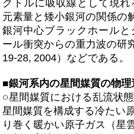
クトルに吸収線として現れ
元素量と矮小銀河の関係の
銀河中心ブラックホールと
ール衝突からの重力波の研
19-28, 2004
）などである。
■
銀河系内の星間媒質の物理
○星間媒質における乱流状
星間媒質を構成する冷たい
り巻く暖かい原子ガス（星