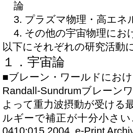
論
3.
プラズマ物理・高エネ
4.
その他の宇宙物理にお
以下にそれぞれの研究活動
１．宇宙論
■ブレーン・ワールドにお
Randall-Sundrum
ブレーン
よって重力波摂動が受ける
ルギーで補正が十分小さい
0410:015,2004, e-Print Archi