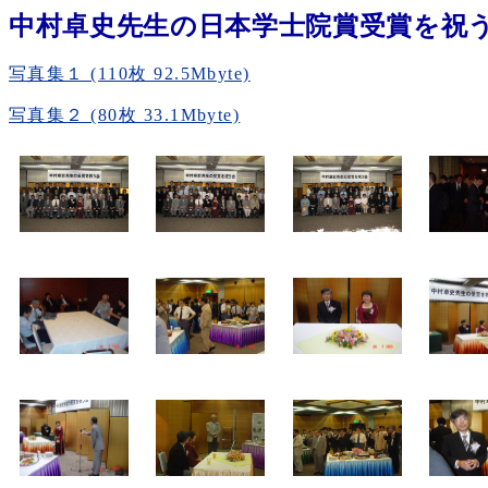
中村卓史先生の日本学士院賞受賞を祝
写真集１ (110枚 92.5Mbyte)
写真集２ (80枚 33.1Mbyte)