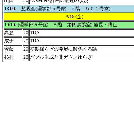
山田
20
JASMINE計画の最近の状況
18:00- 懇親会(理学部５号館 ５階 ５０１号室)
3/16 (金)
10:10- (理学部５号館 ５階 第四講義室) 座長：樫山
高麗
20
TBA
成子
20
TBA
齊藤
20
初期揺らぎの発展に関係する話
杉村
20
バブル生成と非ガウスゆらぎ