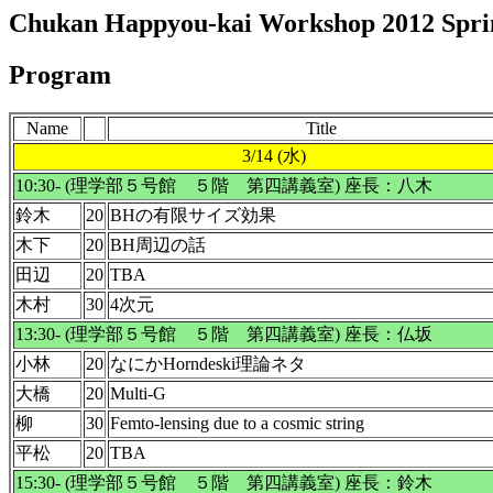
Chukan Happyou-kai Workshop 2012 Spri
Program
Name
Title
3/14 (水)
10:30- (理学部５号館 ５階 第四講義室) 座長：八木
鈴木
20
BHの有限サイズ効果
木下
20
BH周辺の話
田辺
20
TBA
木村
30
4次元
13:30- (理学部５号館 ５階 第四講義室) 座長：仏坂
小林
20
なにかHorndeski理論ネタ
大橋
20
Multi-G
柳
30
Femto-lensing due to a cosmic string
平松
20
TBA
15:30- (理学部５号館 ５階 第四講義室) 座長：鈴木