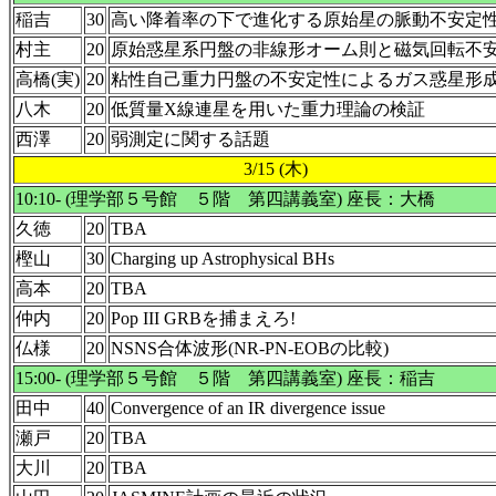
稲吉
30
高い降着率の下で進化する原始星の脈動不安定
村主
20
原始惑星系円盤の非線形オーム則と磁気回転不
高橋(実)
20
粘性自己重力円盤の不安定性によるガス惑星形
八木
20
低質量X線連星を用いた重力理論の検証
西澤
20
弱測定に関する話題
3/15 (木)
10:10- (理学部５号館 ５階 第四講義室) 座長：大橋
久徳
20
TBA
樫山
30
Charging up Astrophysical BHs
高本
20
TBA
仲内
20
Pop III GRBを捕まえろ!
仏様
20
NSNS合体波形(NR-PN-EOBの比較)
15:00- (理学部５号館 ５階 第四講義室) 座長：稲吉
田中
40
Convergence of an IR divergence issue
瀬戸
20
TBA
大川
20
TBA